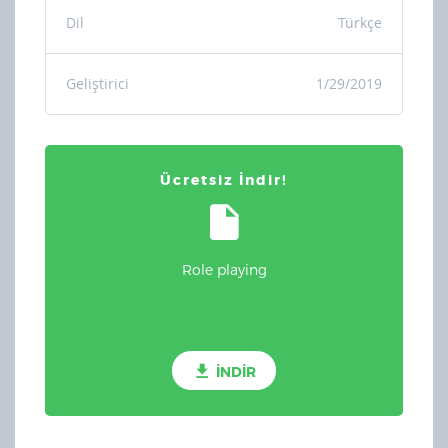
Dil
Türkçe
Geliştirici
1/29/2019
Ücretsiz İndir!
Role playing
İNDİR