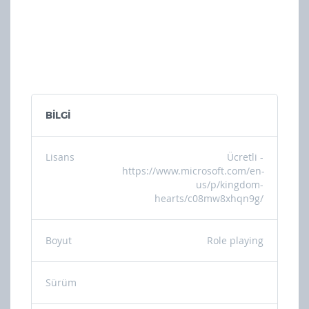
BİLGİ
Lisans
Ücretli -
https://www.microsoft.com/en-
us/p/kingdom-
hearts/c08mw8xhqn9g/
Boyut
Role playing
Sürüm